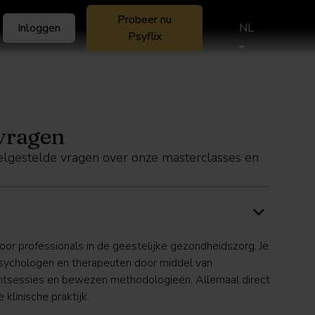
Probeer nu
Inloggen
NL
Psyflix
 vragen
lgestelde vragen over onze masterclasses en
voor professionals in de geestelijke gezondheidszorg. Je
sychologen en therapeuten door middel van
ntsessies en bewezen methodologieën. Allemaal direct
klinische praktijk.