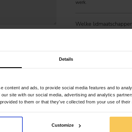
werk.
Welke lidmaatschappen 
We offer two yearly members
for organisations:
- Professional (€159/year):
Details
- Professional Plus (€199/ye
100+ e-learnings.
e content and ads, to provide social media features and to analy
- Organisation: flexible seat
 our site with our social media, advertising and analytics partn
and optional SSO or LMS int
 provided to them or that they’ve collected from your use of their
More information? Contact 
Customize