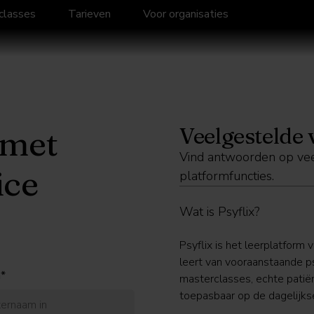
classes
Tarieven
Voor organisaties
Veelgestelde
 met
Vind antwoorden op vee
ice
platformfuncties.
Wat is Psyflix?
Psyflix is het leerplatform 
leert van vooraanstaande p
*
masterclasses, echte patië
toepasbaar op de dagelijkse 