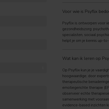
Voor wie is Psyflix bedo
Psyflix is ontworpen voor i
gezondheidszorg: psychothe
specialisten, sociaal psych
helpt je om je kennis up-to-
Wat kan ik leren op Psyf
Op Psyflix kun je je vaardi
hoogwaardige, door experts
therapeutische benaderinge
emotiegerichte therapie (
observeer echte therapieses
samenwerking met vooraans
evidence-based inzichten kri