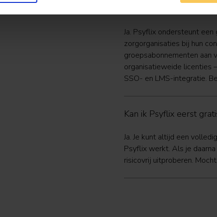
Bieden jullie abonnemen
Ja. Psyflix ondersteunt een 
zorgorganisaties bij hun co
groepsabonnementen aan var
organisatieweide licenties 
SSO- en LMS-integratie. Be
Kan ik Psyflix eerst gra
Ja. Je kunt altijd een volle
Psyflix werkt. Als je daarn
risicovrij uitproberen. Mocht