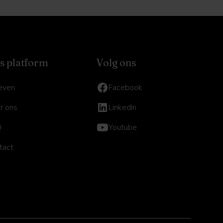
s platform
Volg ons
ieven
Facebook
r ons
LinkedIn
Q
Youtube
tact