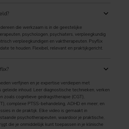
eld?
edereen die werkzaam is in de geestelijke
rapeuten, psychologen, psychiaters, verpleegkundig
iatrisch verpleegkundigen en vaktherapeuten. Psyflix
date te houden. Flexibel, relevant en praktijkgericht.
lix?
gheden verfijnen en je expertise verdiepen met
 geleide inhoud. Leer diagnostische technieken, verken
n zoals cognitieve gedragstherapie (CGT),
EFT), complexe PTSS-behandeling, ADHD en meer, en
sies in de praktijk. Elke video is gemaakt in
taande psychotherapeuten, waardoor je praktische,
jgt die je onmiddellijk kunt toepassen in je klinische