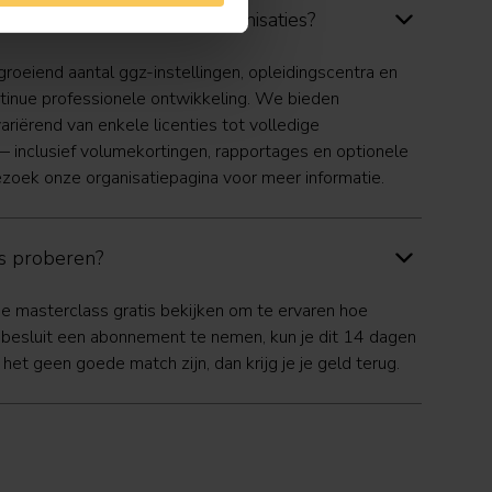
ten aan voor teams of organisaties?
groeiend aantal ggz-instellingen, opleidingscentra en
ntinue professionele ontwikkeling. We bieden
iërend van enkele licenties tot volledige
— inclusief volumekortingen, rapportages en optionele
zoek onze organisatiepagina voor meer informatie.
tis proberen?
dige masterclass gratis bekijken om te ervaren hoe
a besluit een abonnement te nemen, kun je dit 14 dagen
 het geen goede match zijn, dan krijg je je geld terug.