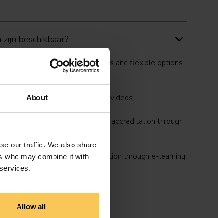
zijn beschikbaar?
hips for individual professionals and flexible options
 access to all masterclasses and videos.
About
ar): everything in Professional + accreditation through
se our traffic. We also share
s for your organisation, accreditation through e-learning,
ers who may combine it with
egration.
 services.
sales@psyflix.net
Allow all