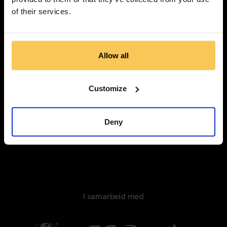
of their services.
350+
Allow all
Eksperter
Customize
Oppdag vår plattform
Deny
I samarbeid med